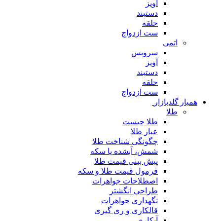
آویز
دستبند
حلقه
ست ازدواج
اتمی
سرویس
آویز
دستبند
حلقه
ست ازدواج
همیار گلدبازار
طلا
طلا چیست
عیار طلا
چگونگی شناخت طلا
شمش، آبشده یا سکه
پیش بینی قیمت طلا
فرمول قیمت طلا و سکه
اصطلاحات جواهرات
طراحی انگشتر
نگهداری جواهرات
قالکاری و ری گیری
آبکاری