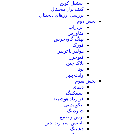
استیبل کوین
کیف پول دیجیتال
بررسی ارزهای دیجیتال
بخش دوم
ایردراپ
متاورس
نهنگ،گاو،خرس
فورک
هولدر یا تریدر
فیوچرز
بلاک چین
نود
وایت پیپر
بخش سوم
دیفای
استیکینگ
قرارداد هوشمند
لیکوییدیتی
شاردینگ
ترس و طمع
بایننس اسمارت چین
هشینگ