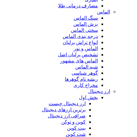
مصارف درمانی طلا
الماس
سنگ الماس
برش الماس
سختی الماس
درجه بندی الماس
انواع تراش برلیان
الماس و نور
تشخیص برلیان اصل
الماس های مشهور
شبه الماس
گوهر شناسی
ریشه نام گوهرها
مخراج کاری
ارز دیجیتال
بخش اول
ارز دیجیتال چیست
برترین ارزهای دیجیتال
صرافی ارز دیجیتال
کوین و توکن
بیت کوین
شت کوین