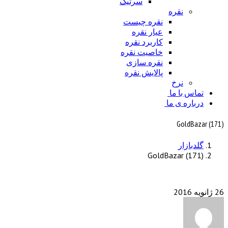
سرتیک
نقره
نقره چیست
عیار نقره
کاربرد نقره
خاصیت نقره
نقره سازی
پالایش نقره
نرخ
تماس با ما
درباره ی ما
GoldBazar (171)
گلدبازار
GoldBazar (171)
26 ژانویه 2016