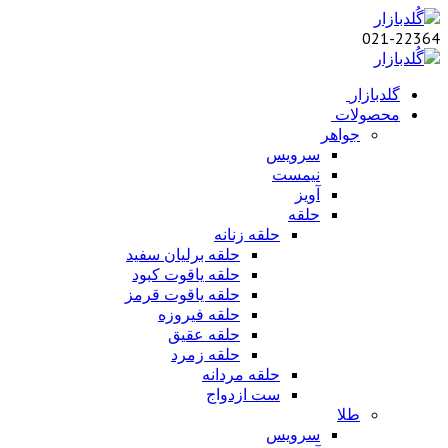
021-22364
گلدبازار
محصولات
جواهر
سرویس
نیمست
آویز
حلقه
حلقه زنانه
حلقه برلیان سفید
حلقه یاقوت کبود
حلقه یاقوت قرمز
حلقه فیروزه
حلقه عقیق
حلقه زمرد
حلقه مردانه
ست ازدواج
طلا
سرویس