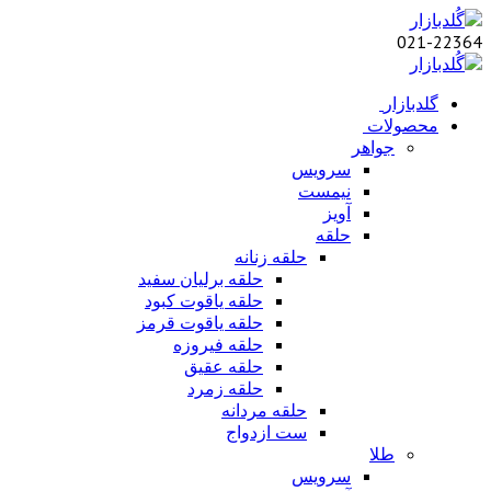
021-22364
گلدبازار
محصولات
جواهر
سرویس
نیمست
آویز
حلقه
حلقه زنانه
حلقه برلیان سفید
حلقه یاقوت کبود
حلقه یاقوت قرمز
حلقه فیروزه
حلقه عقیق
حلقه زمرد
حلقه مردانه
ست ازدواج
طلا
سرویس