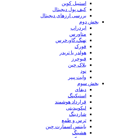
استیبل کوین
کیف پول دیجیتال
بررسی ارزهای دیجیتال
بخش دوم
ایردراپ
متاورس
نهنگ،گاو،خرس
فورک
هولدر یا تریدر
فیوچرز
بلاک چین
نود
وایت پیپر
بخش سوم
دیفای
استیکینگ
قرارداد هوشمند
لیکوییدیتی
شاردینگ
ترس و طمع
بایننس اسمارت چین
هشینگ