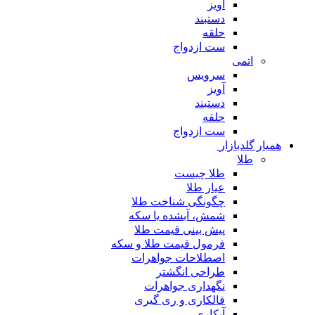
آویز
دستبند
حلقه
ست ازدواج
اتمی
سرویس
آویز
دستبند
حلقه
ست ازدواج
همیار گلدبازار
طلا
طلا چیست
عیار طلا
چگونگی شناخت طلا
شمش، آبشده یا سکه
پیش بینی قیمت طلا
فرمول قیمت طلا و سکه
اصطلاحات جواهرات
طراحی انگشتر
نگهداری جواهرات
قالکاری و ری گیری
آبکاری