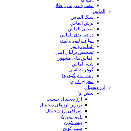
مصارف درمانی طلا
الماس
سنگ الماس
برش الماس
سختی الماس
درجه بندی الماس
انواع تراش برلیان
الماس و نور
تشخیص برلیان اصل
الماس های مشهور
شبه الماس
گوهر شناسی
ریشه نام گوهرها
مخراج کاری
ارز دیجیتال
بخش اول
ارز دیجیتال چیست
برترین ارزهای دیجیتال
صرافی ارز دیجیتال
کوین و توکن
بیت کوین
شت کوین