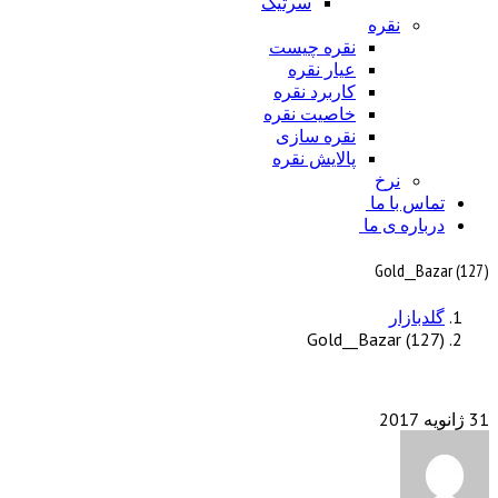
سرتیک
نقره
نقره چیست
عیار نقره
کاربرد نقره
خاصیت نقره
نقره سازی
پالایش نقره
نرخ
تماس با ما
درباره ی ما
Gold__Bazar (127)
گلدبازار
Gold__Bazar (127)
31 ژانویه 2017