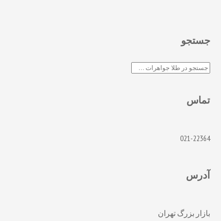
جستجو
جستجو
تماس
021-22364
آدرس
بازار بزرگ تهران