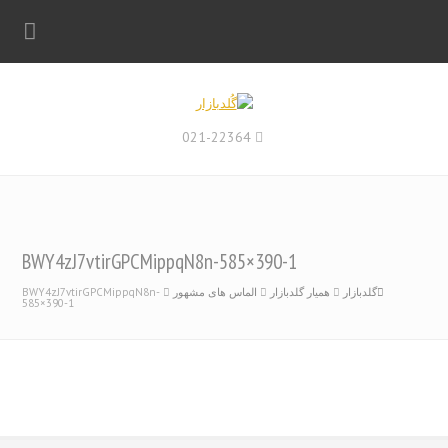
021-22364
BWY4zJ7vtirGPCMippqN8n-585×390-1
گلدبازار
همیار گلدبازار
الماس های مشهور
BWY4zJ7vtirGPCMippqN8n-
585×390-1