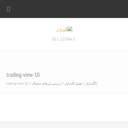
021-22364
trading-view-10
گلدبازار
همیار گلدبازار
بررسی ارزهای دیجیتال
trading-view-10