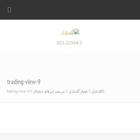
021-22364
trading-view-9
گلدبازار
همیار گلدبازار
بررسی ارزهای دیجیتال
trading-view-9