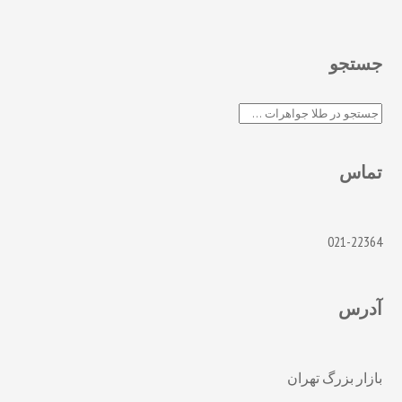
جستجو
جستجو
تماس
021-22364
آدرس
بازار بزرگ تهران