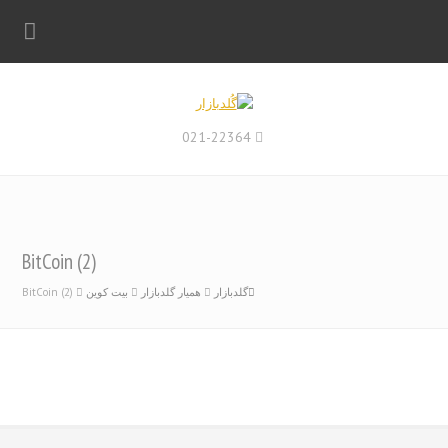
021-22364
BitCoin (2)
گلدبازار
همیار گلدبازار
بیت کوین
BitCoin (2)