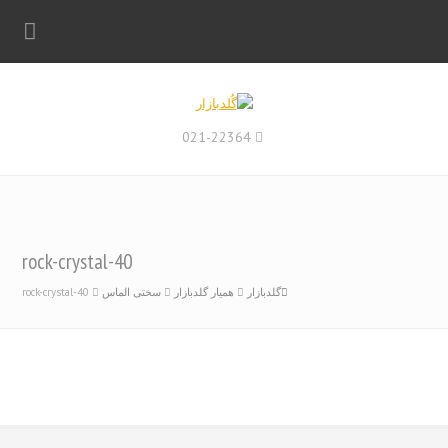
021-22364
rock-crystal-40
گلدبازار
همیار گلدبازار
سختی الماس
rock-crystal-40