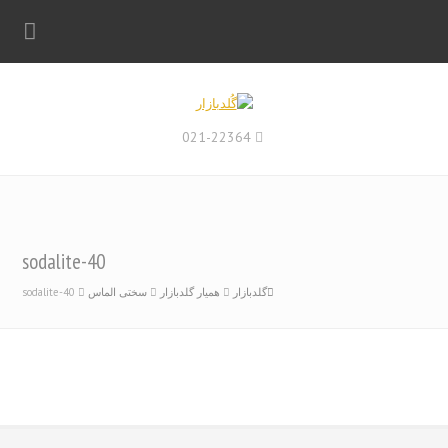
021-22364
sodalite-40
گلدبازار
همیار گلدبازار
سختی الماس
sodalite-40