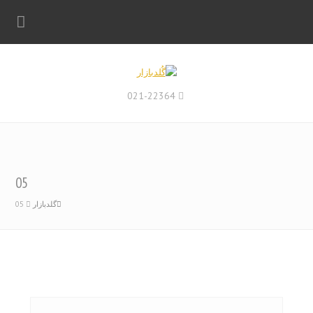
021-22364
05
گلدبازار
05