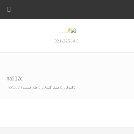
021-22364
na512c
گلدبازار
همیار گلدبازار
طلا چیست؟
na512c