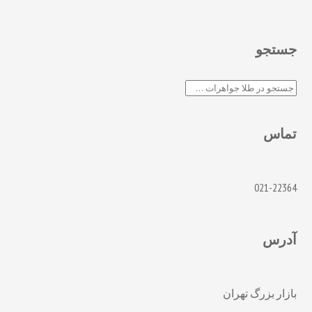
جستجو
جستجو
تماس
021-22364
آدرس
بازار بزرگ تهران