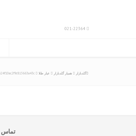
021-22364
گلدبازار
همیار گلدبازار
عیار طلا
824f10ac2f9c813663a43c
تماس