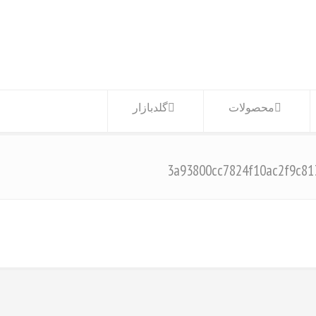
محصولات
گلدبازار
3a93800cc7824f10ac2f9c81