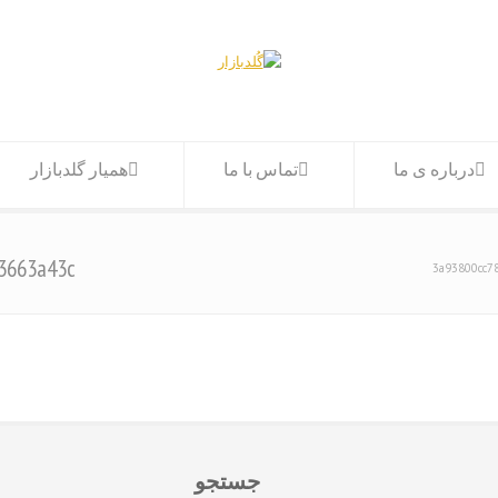
درباره ی ما
تماس با ما
همیار گلدبازار
3663a43c
3a93800cc7
جستجو