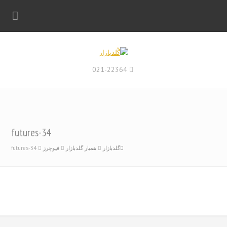
021-22364
futures-34
گلدبازار
همیار گلدبازار
فیوچرز
futures-34