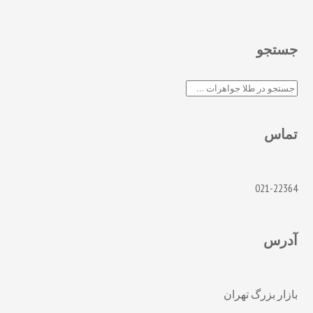
جستجو
جستجو
تماس
021-22364
آدرس
بازار بزرگ تهران