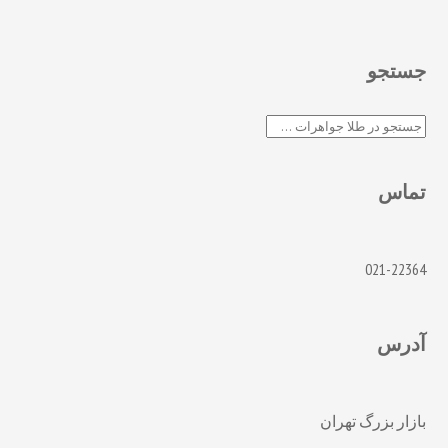
جستجو
جستجو
تماس
021-22364
آدرس
بازار بزرگ تهران