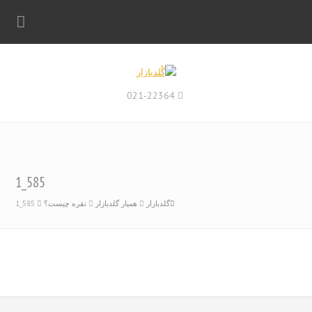
021-22364
585_1
گلدبازار
همیار گلدبازار
نقره چیست؟
585_1