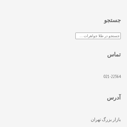
جستجو
جستجو
تماس
021-22364
آدرس
بازار بزرگ تهران