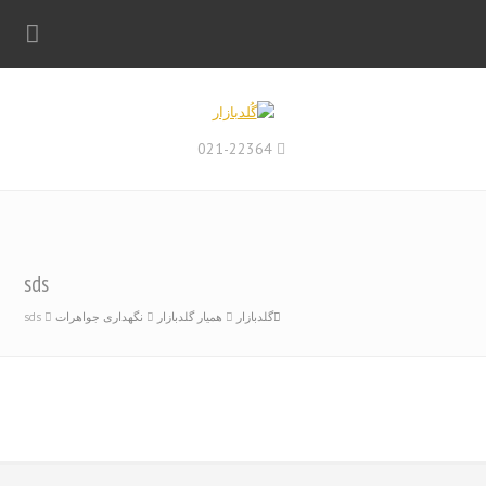
021-22364
sds
گلدبازار
همیار گلدبازار
نگهداری جواهرات
sds