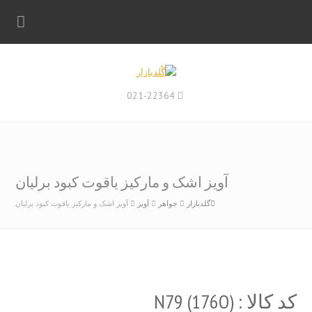
021-22364
آویز اشک و مارکیز یاقوت کبود برلیان
گلدبازار
جواهر
آویز
آویز اشک و مارکیز یاقوت کبود برلیان
کد کالا : (N79 (176O