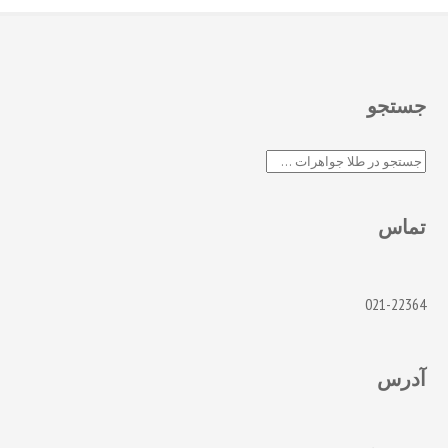
جستجو
جستجو
تماس
021-22364
آدرس