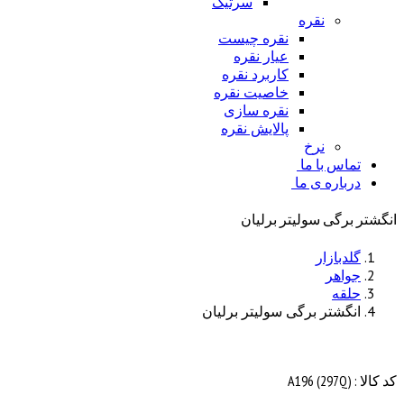
سرتیک
نقره
نقره چیست
عیار نقره
کاربرد نقره
خاصیت نقره
نقره سازی
پالایش نقره
نرخ
تماس با ما
درباره ی ما
انگشتر برگی سولیتر برلیان
گلدبازار
جواهر
حلقه
انگشتر برگی سولیتر برلیان
کد کالا : (A196 (297Q