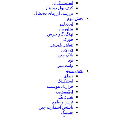
استیبل کوین
کیف پول دیجیتال
بررسی ارزهای دیجیتال
بخش دوم
ایردراپ
متاورس
نهنگ،گاو،خرس
فورک
هولدر یا تریدر
فیوچرز
بلاک چین
نود
وایت پیپر
بخش سوم
دیفای
استیکینگ
قرارداد هوشمند
لیکوییدیتی
شاردینگ
ترس و طمع
بایننس اسمارت چین
هشینگ