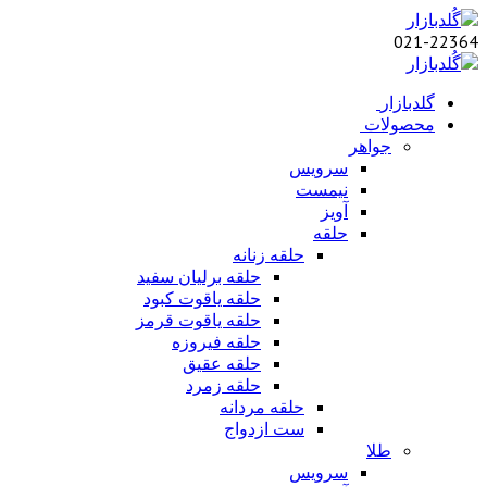
021-22364
گلدبازار
محصولات
جواهر
سرویس
نیمست
آویز
حلقه
حلقه زنانه
حلقه برلیان سفید
حلقه یاقوت کبود
حلقه یاقوت قرمز
حلقه فیروزه
حلقه عقیق
حلقه زمرد
حلقه مردانه
ست ازدواج
طلا
سرویس