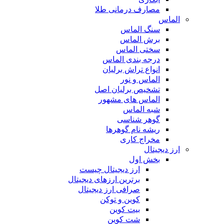
مصارف درمانی طلا
الماس
سنگ الماس
برش الماس
سختی الماس
درجه بندی الماس
انواع تراش برلیان
الماس و نور
تشخیص برلیان اصل
الماس های مشهور
شبه الماس
گوهر شناسی
ریشه نام گوهرها
مخراج کاری
ارز دیجیتال
بخش اول
ارز دیجیتال چیست
برترین ارزهای دیجیتال
صرافی ارز دیجیتال
کوین و توکن
بیت کوین
شت کوین