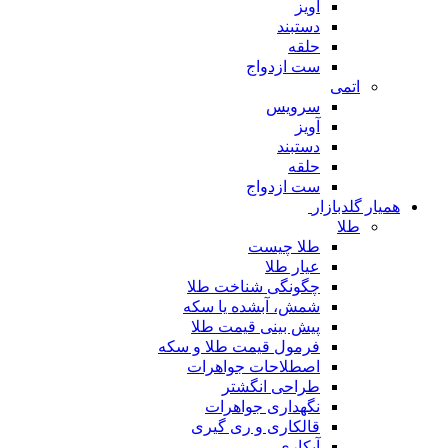
آویز
دستبند
حلقه
ست ازدواج
اتمی
سرویس
آویز
دستبند
حلقه
ست ازدواج
همیار گلدبازار
طلا
طلا چیست
عیار طلا
چگونگی شناخت طلا
شمش، آبشده یا سکه
پیش بینی قیمت طلا
فرمول قیمت طلا و سکه
اصطلاحات جواهرات
طراحی انگشتر
نگهداری جواهرات
قالکاری و ری گیری
آبکاری