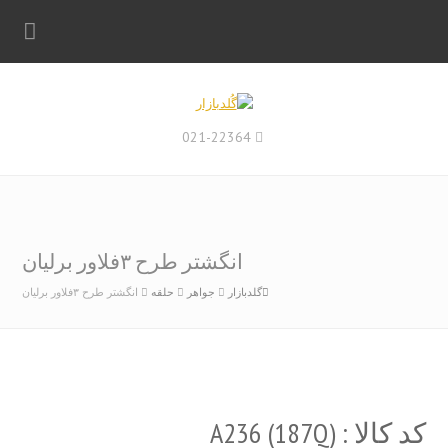
021-22364
انگشتر طرح ۳فلاور برلیان
گلدبازار
جواهر
حلقه
انگشتر طرح ۳فلاور برلیان
کد کالا : (A236 (187Q