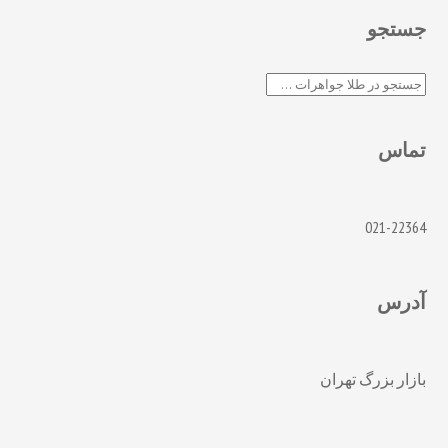
جستجو
جستجو
تماس
021-22364
آدرس
بازار بزرگ تهران