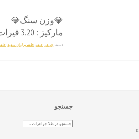
💎وزن سنگ💎
مارکیز : 3.20 قیرات
دسته:
جواهر
,
حلقه
,
حلقه برلیان سفید
,
حلقه
جستجو
جستجو
0