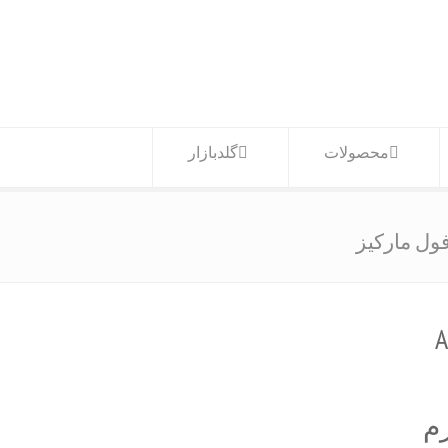
محصولات
گلدبازار
ول مارکیز