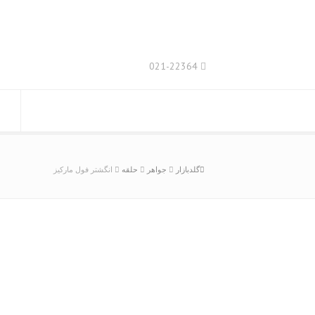
021-22364
گلدبازار
جواهر
حلقه
انگشتر فول مارکیز