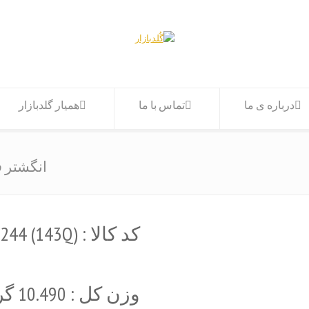
درباره ی ما
تماس با ما
همیار گلدبازار
انگشتر ف
کد کالا : (A244 (143Q
وزن کل : 10.490 گرم