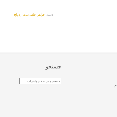
دسته:
جواهر
,
حلقه
,
ست ازدواج
جستجو
جستجو
0