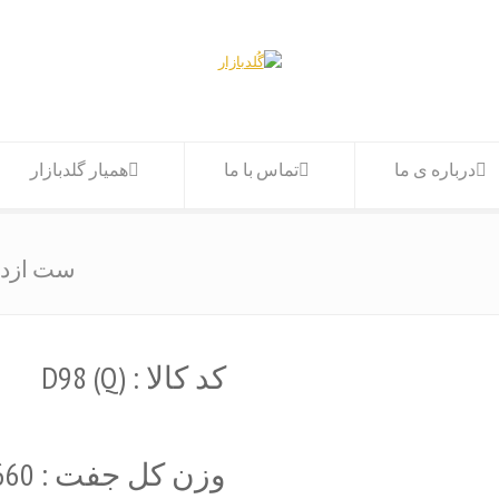
درباره ی ما
تماس با ما
همیار گلدبازار
ست ازدواج ۴رج برگ
کد کالا : (D98 (Q
وزن کل جفت : 10.660 گرم