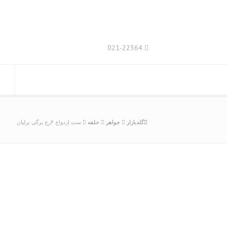
021-22364
گلدبازار
جواهر
حلقه
ست ازدواج ۴رج برگی برلیان