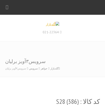
021-22364
سرویس۳آویز برلیان
گلدبازار
جواهر
سرویس
سرویس۳آویز برلیان
کد کالا : (S28 (386