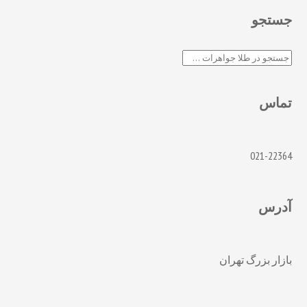
جستجو
جستجو
تماس
021-22364
آدرس
بازار بزرگ تهران