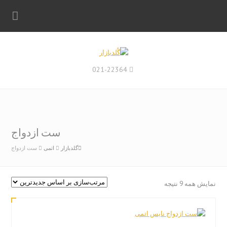
021-22364
ست ازدواج
گلدبازار
اتمی
ست ازدواج
مرتب‌سازی
نمایش همه 9 نتیجه
بر
اساس
جدیدترین